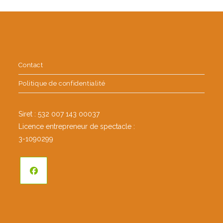
Contact
Politique de confidentialité
Siret : 532 007 143 00037
Licence entrepreneur de spectacle :
3-1090299
S’ouvre
dans
un