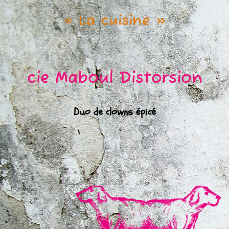
« La cuisine »
cie Maboul Distorsion
Duo de clowns épicé