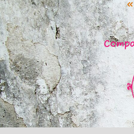
«
Compag