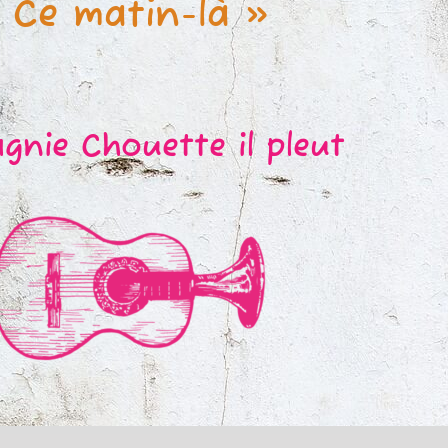
 Ce matin-là »
nie Chouette il pleut