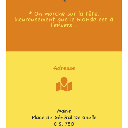
* On marche sur la tête,
heureusement que le monde est à
l'envers...
Adresse
Mairie
Place du Général De Gaulle
C.S. 750