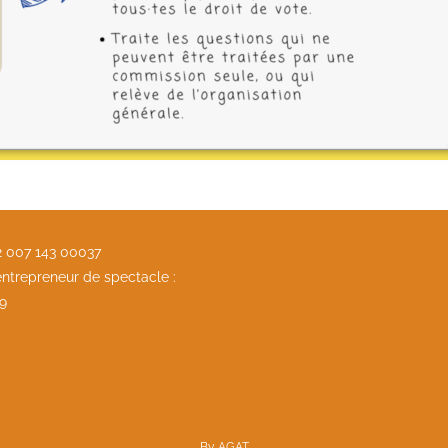
32 007 143 00037
ntrepreneur de spectacle :
9
By
AGAT