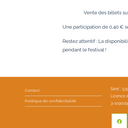
Vente des billets su
Une participation de 0,40 € se
Restez attentif : La disponibi
pendant le festival !
Siret : 5
Contact
Licence e
Politique de confidentialité
3-109029