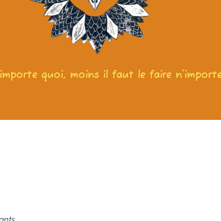
'importe quoi, moins il faut le faire n'impo
ants