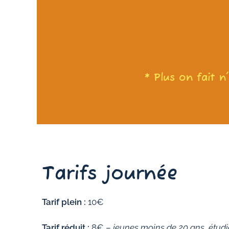
* Plus on fait n
Tarifs journée
Tarif plein :
10€
Tarif réduit :
8€ –
jeunes moins de 20 ans, étudi