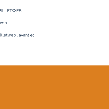
ia BILLETWEB.
tweb.
illetweb , avant et