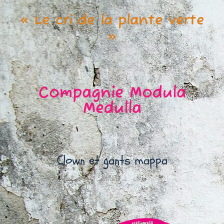
« Le cri de la plante verte
»
Compagnie Modula
Medulla
Clown et gants mappa