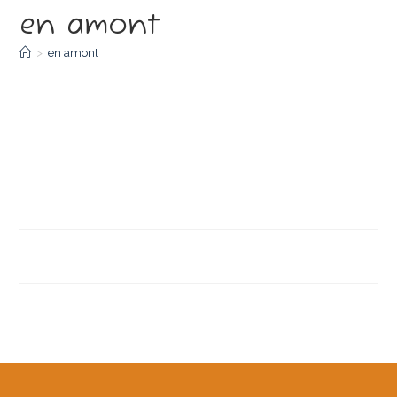
en amont
>
en amont